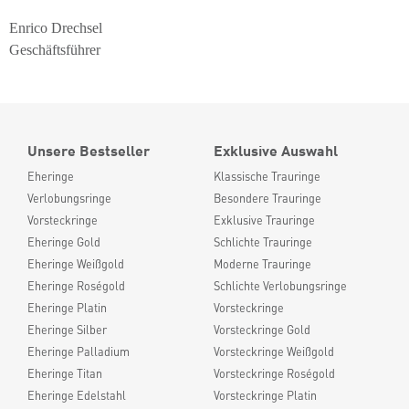
Enrico Drechsel
Geschäftsführer
Unsere Bestseller
Exklusive Auswahl
Eheringe
Klassische Trauringe
Verlobungsringe
Besondere Trauringe
Vorsteckringe
Exklusive Trauringe
Eheringe Gold
Schlichte Trauringe
Eheringe Weißgold
Moderne Trauringe
Eheringe Roségold
Schlichte Verlobungsringe
Eheringe Platin
Vorsteckringe
Eheringe Silber
Vorsteckringe Gold
Eheringe Palladium
Vorsteckringe Weißgold
Eheringe Titan
Vorsteckringe Roségold
Eheringe Edelstahl
Vorsteckringe Platin