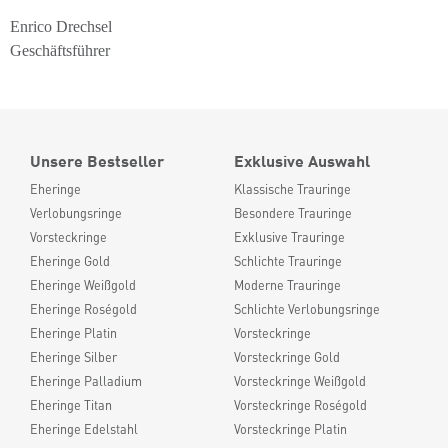
Enrico Drechsel
Geschäftsführer
Unsere Bestseller
Exklusive Auswahl
Eheringe
Klassische Trauringe
Verlobungsringe
Besondere Trauringe
Vorsteckringe
Exklusive Trauringe
Eheringe Gold
Schlichte Trauringe
Eheringe Weißgold
Moderne Trauringe
Eheringe Roségold
Schlichte Verlobungsringe
Eheringe Platin
Vorsteckringe
Eheringe Silber
Vorsteckringe Gold
Eheringe Palladium
Vorsteckringe Weißgold
Eheringe Titan
Vorsteckringe Roségold
Eheringe Edelstahl
Vorsteckringe Platin