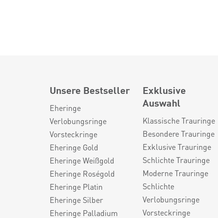
Unsere Bestseller
Exklusive
Auswahl
Eheringe
Klassische Trauringe
Verlobungsringe
Besondere Trauringe
Vorsteckringe
Exklusive Trauringe
Eheringe Gold
Schlichte Trauringe
Eheringe Weißgold
Moderne Trauringe
Eheringe Roségold
Schlichte
Eheringe Platin
Verlobungsringe
Eheringe Silber
Vorsteckringe
Eheringe Palladium