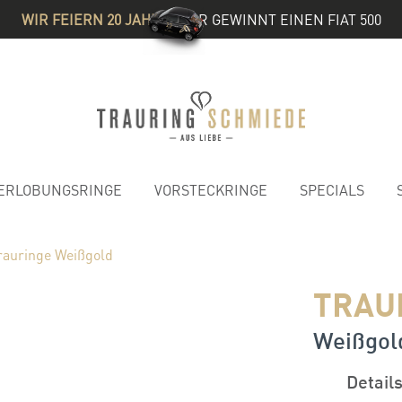
WIR FEIERN 20 JAHRE
& IHR GEWINNT EINEN FIAT 500
ERLOBUNGSRINGE
VORSTECKRINGE
SPECIALS
rauringe Weißgold
TRAU
Weißgold
Detail