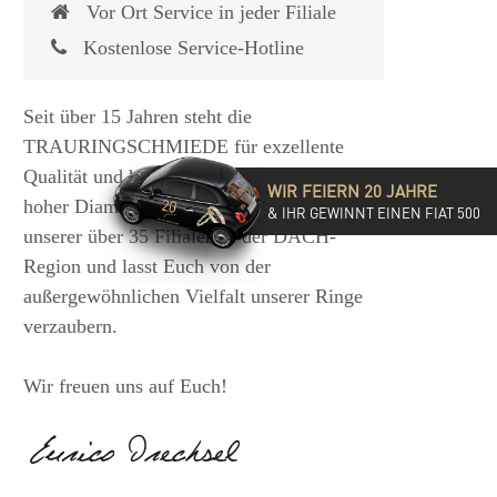
Vor Ort Service in jeder Filiale
Kostenlose Service-Hotline
Seit über 15 Jahren steht die
TRAURINGSCHMIEDE für exzellente
Qualität und hochwertige Beratung mit
WIR FEIERN 20 JAHRE
hoher Diamantkompetenz. Besucht eine
& IHR GEWINNT EINEN FIAT 500
unserer über 35 Filialen in der DACH-
Region und lasst Euch von der
außergewöhnlichen Vielfalt unserer Ringe
verzaubern.
Wir freuen uns auf Euch!