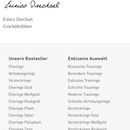
Enrico Drechsel
Geschäftsführer
Unsere Bestseller
Exklusive Auswahl
Eheringe
Klassische Trauringe
Verlobungsringe
Besondere Trauringe
Vorsteckringe
Exklusive Trauringe
Eheringe Gold
Schlichte Trauringe
Eheringe Weißgold
Moderne Trauringe
Eheringe Roségold
Schlichte Verlobungsringe
Eheringe Platin
Vorsteckringe
Eheringe Silber
Vorsteckringe Gold
Eheringe Palladium
Vorsteckringe Weißgold
Eheringe Titan
Vorsteckringe Roségold