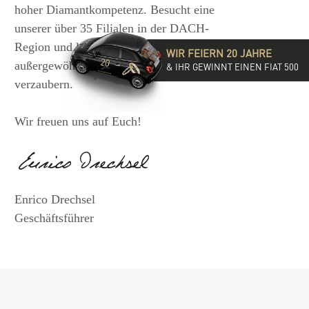
hoher Diamantkompetenz. Besucht eine
unserer über 35 Filialen in der DACH-
Region und lasst Euch von der
WIR FEIERN 20 JAHRE
außergewöhnlichen Vielfalt unserer Ringe
& IHR GEWINNT EINEN FIAT 500
verzaubern.
Wir freuen uns auf Euch!
Enrico Drechsel
Geschäftsführer