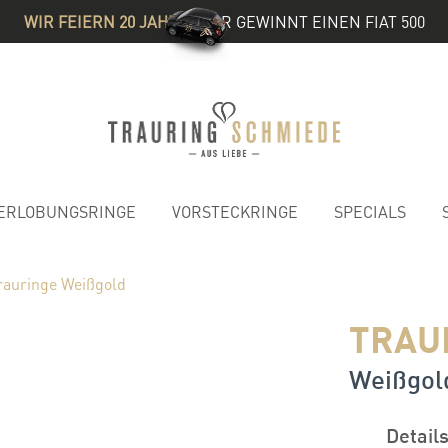
WIR FEIERN 20 JAHRE
& IHR GEWINNT EINEN FIAT 500
ERLOBUNGSRINGE
VORSTECKRINGE
SPECIALS
rauringe Weißgold
TRAU
Weißgold
Detail