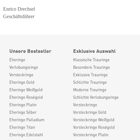
Enrico Drechsel
Geschäftsführer
Unsere Bestseller
Exklusive Auswahl
Eheringe
Klassische Trauringe
Verlobungsringe
Besondere Trauringe
Vorsteckringe
Exklusive Trauringe
Eheringe Gold
Schlichte Trauringe
Eheringe Weißgold
Moderne Trauringe
Eheringe Roségold
Schlichte Verlobungsringe
Eheringe Platin
Vorsteckringe
Eheringe Silber
Vorsteckringe Gold
Eheringe Palladium
Vorsteckringe Weißgold
Eheringe Titan
Vorsteckringe Roségold
Eheringe Edelstahl
Vorsteckringe Platin