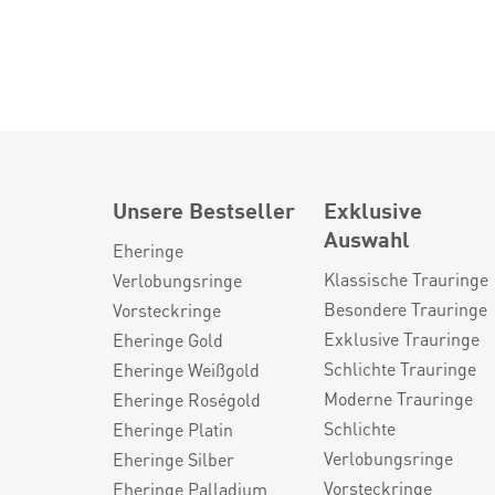
Unsere Bestseller
Exklusive
Auswahl
Eheringe
Klassische Trauringe
Verlobungsringe
Besondere Trauringe
Vorsteckringe
Exklusive Trauringe
Eheringe Gold
Schlichte Trauringe
Eheringe Weißgold
Moderne Trauringe
Eheringe Roségold
Schlichte
Eheringe Platin
Verlobungsringe
Eheringe Silber
Vorsteckringe
Eheringe Palladium