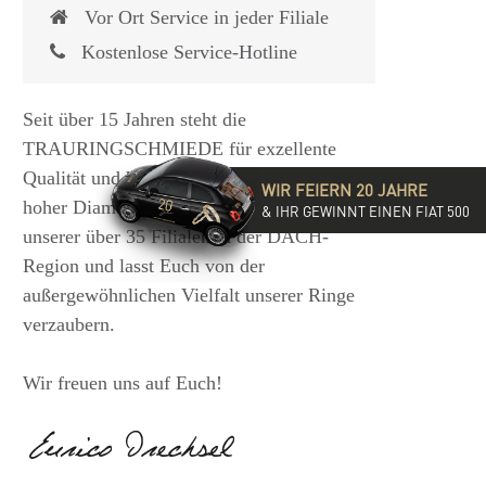
Vor Ort Service in jeder Filiale
Kostenlose Service-Hotline
Seit über 15 Jahren steht die
TRAURINGSCHMIEDE für exzellente
Qualität und hochwertige Beratung mit
WIR FEIERN 20 JAHRE
hoher Diamantkompetenz. Besucht eine
& IHR GEWINNT EINEN FIAT 500
unserer über 35 Filialen in der DACH-
Region und lasst Euch von der
außergewöhnlichen Vielfalt unserer Ringe
verzaubern.
Wir freuen uns auf Euch!