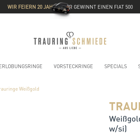
WIR FEIERN 20 JAHRE
& IHR GEWINNT EINEN FIAT 500
ERLOBUNGSRINGE
VORSTECKRINGE
SPECIALS
rauringe Weißgold
TRAU
Weißgold
w/si)