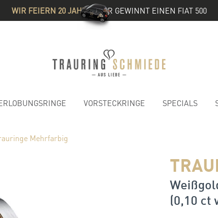
WIR FEIERN 20 JAHRE
& IHR GEWINNT EINEN FIAT 500
ERLOBUNGSRINGE
VORSTECKRINGE
SPECIALS
rauringe Mehrfarbig
TRAU
Weißgold
(0,10 ct 