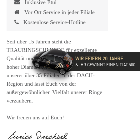
Inklusive Etui
Vor Ort Service in jeder Filiale
Kostenlose Service-Hotline
Seit über 15 Jahren steht die
TRAURINGSCHMIEDE für exzellente
Qualität und hochwertige Beratung mit
WIR FEIERN 20 JAHRE
& IHR GEWINNT EINEN FIAT 500
hoher Diamantkompetenz. Besucht eine
unserer über 35 Filialen in der DACH-
Region und lasst Euch von der
außergewöhnlichen Vielfalt unserer Ringe
verzaubern.
Wir freuen uns auf Euch!