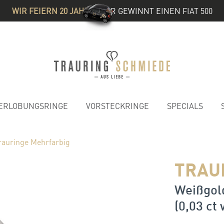
WIR FEIERN 20 JAHRE
& IHR GEWINNT EINEN FIAT 500
ERLOBUNGSRINGE
VORSTECKRINGE
SPECIALS
rauringe Mehrfarbig
TRAU
Weißgold
(0,03 ct 