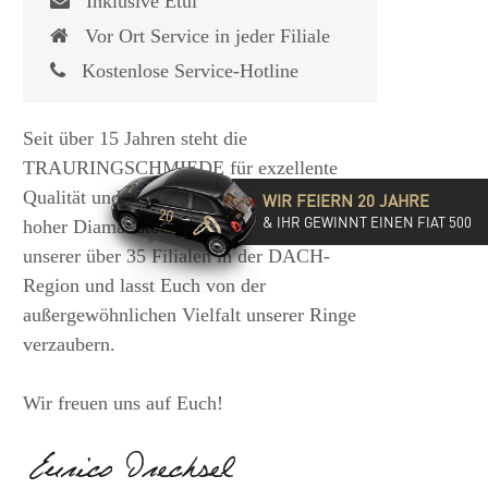
Inklusive Etui
Vor Ort Service in jeder Filiale
Kostenlose Service-Hotline
Seit über 15 Jahren steht die
TRAURINGSCHMIEDE für exzellente
Qualität und hochwertige Beratung mit
WIR FEIERN 20 JAHRE
& IHR GEWINNT EINEN FIAT 500
hoher Diamantkompetenz. Besucht eine
unserer über 35 Filialen in der DACH-
Region und lasst Euch von der
außergewöhnlichen Vielfalt unserer Ringe
verzaubern.
Wir freuen uns auf Euch!