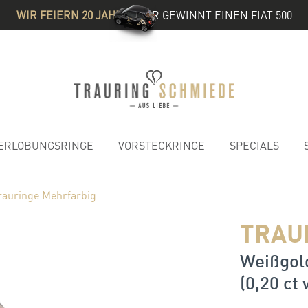
WIR FEIERN 20 JAHRE
& IHR GEWINNT EINEN FIAT 500
ERLOBUNGSRINGE
VORSTECKRINGE
SPECIALS
rauringe Mehrfarbig
TRAU
Weißgold
(0,20 ct 