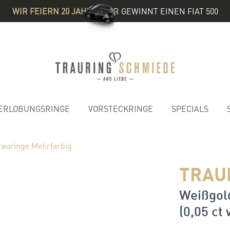
WIR FEIERN 20 JAHRE
& IHR GEWINNT EINEN FIAT 500
ERLOBUNGSRINGE
VORSTECKRINGE
SPECIALS
rauringe Mehrfarbig
TRAU
Weißgold
(0,05 ct 