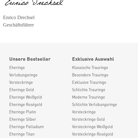
Enrico Drechsel
Geschäftsführer
Unsere Bestseller
Exklusive Auswahl
Eheringe
Klassische Trauringe
Verlobungsringe
Besondere Trauringe
Vorsteckringe
Exklusive Trauringe
Eheringe Gold
Schlichte Trauringe
Eheringe Weißgold
Moderne Trauringe
Eheringe Roségold
Schlichte Verlobungsringe
Eheringe Platin
Vorsteckringe
Eheringe Silber
Vorsteckringe Gold
Eheringe Palladium
Vorsteckringe Weißgold
Eheringe Titan
Vorsteckringe Roségold