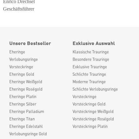
Enrico Drechsel
Geschäftsführer
Unsere Bestseller
Exklusive Auswahl
Eheringe
Klassische Trauringe
Verlobungsringe
Besondere Trauringe
Vorsteckringe
Exklusive Trauringe
Eheringe Gold
Schlichte Trauringe
Eheringe Weißgold
Moderne Trauringe
Eheringe Roségold
Schlichte Verlobungsringe
Eheringe Platin
Vorsteckringe
Eheringe Silber
Vorsteckringe Gold
Eheringe Palladium
Vorsteckringe Weißgold
Eheringe Titan
Vorsteckringe Roségold
Eheringe Edelstahl
Vorsteckringe Platin
Verlobungsringe Gold