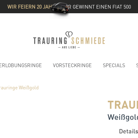
WIR FEIERN 20 JAHRE
& IHR GEWINNT EINEN FIAT 500
ERLOBUNGSRINGE
VORSTECKRINGE
SPECIALS
rauringe Weißgold
TRAU
Weißgold
Detail