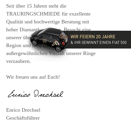
Seit über 15 Jahren steht die
TRAURINGSCHMIEDE für exzellente
Qualität und hochwertige Beratung mit
hoher Diamantkompetenz. Besucht eine
WIR FEIERN 20 JAHRE
unserer über 35 Filialen in der DACH-
& IHR GEWINNT EINEN FIAT 500
Region und lasst Euch von der
außergewöhnlichen Vielfalt unserer Ringe
verzaubern.
Wir freuen uns auf Euch!
Enrico Drechsel
Geschäftsführer