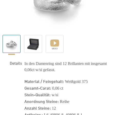
Details
In den Damenring sind 12 Brillanten mit insgesamt
0,06ct w/si gefasst.
Material / Feingehalt:
Weißgold 375
Gesamt-Carat:
0,06 ct
Stein-Qualität:
w/si
Anordnung Steine:
Reihe
Anzahl Steine:
12
Artikelnr.:
I-6-40896-8_40896-8-1