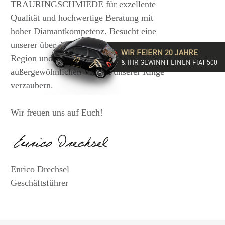
TRAURINGSCHMIEDE für exzellente
Qualität und hochwertige Beratung mit
hoher Diamantkompetenz. Besucht eine
unserer über 35 Filialen in der DACH-
WIR FEIERN 20 JAHRE
Region und lasst Euch von der
& IHR GEWINNT EINEN FIAT 500
außergewöhnlichen Vielfalt unserer Ringe
verzaubern.
Wir freuen uns auf Euch!
Enrico Drechsel
Geschäftsführer