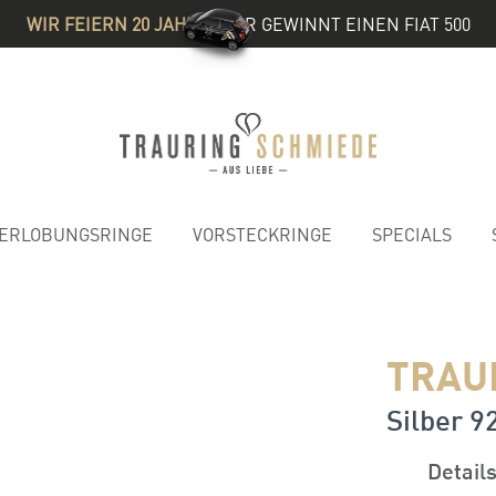
WIR FEIERN 20 JAHRE
& IHR GEWINNT EINEN FIAT 500
ERLOBUNGSRINGE
VORSTECKRINGE
SPECIALS
TRAU
Silber 92
Detail