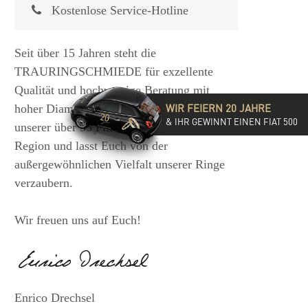
Kostenlose Service-Hotline
Seit über 15 Jahren steht die
TRAURINGSCHMIEDE für exzellente
Qualität und hochwertige Beratung mit
WIR FEIERN 20 JAHRE
hoher Diamantkompetenz. Besucht eine
& IHR GEWINNT EINEN FIAT 500
unserer über 35 Filialen in der DACH-
Region und lasst Euch von der
außergewöhnlichen Vielfalt unserer Ringe
verzaubern.
Wir freuen uns auf Euch!
Enrico Drechsel