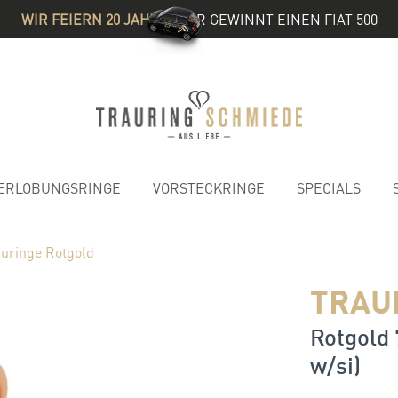
WIR FEIERN 20 JAHRE
& IHR GEWINNT EINEN FIAT 500
ERLOBUNGSRINGE
VORSTECKRINGE
SPECIALS
auringe Rotgold
TRAU
Rotgold 
w/si)