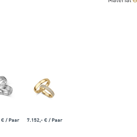
- €
/ Paar
7.152,- €
/ Paar