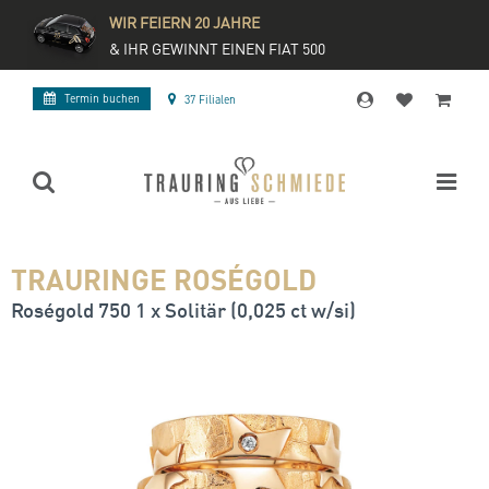
WIR FEIERN 20 JAHRE
& IHR GEWINNT EINEN FIAT 500
Termin buchen
37 Filialen
TRAURINGE ROSÉGOLD
Roségold 750 1 x Solitär (0,025 ct w/si)