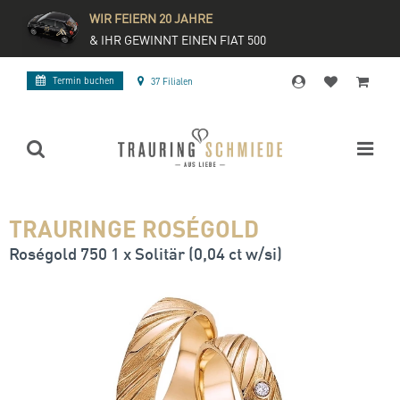
WIR FEIERN 20 JAHRE
& IHR GEWINNT EINEN FIAT 500
Termin buchen
37 Filialen
TRAURINGE ROSÉGOLD
Roségold 750 1 x Solitär (0,04 ct w/si)