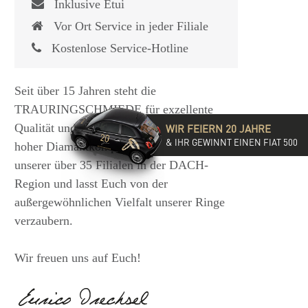
Inklusive Etui
Vor Ort Service in jeder Filiale
Kostenlose Service-Hotline
Seit über 15 Jahren steht die
TRAURINGSCHMIEDE für exzellente
Qualität und hochwertige Beratung mit
WIR FEIERN 20 JAHRE
& IHR GEWINNT EINEN FIAT 500
hoher Diamantkompetenz. Besucht eine
unserer über 35 Filialen in der DACH-
Region und lasst Euch von der
außergewöhnlichen Vielfalt unserer Ringe
verzaubern.
Wir freuen uns auf Euch!