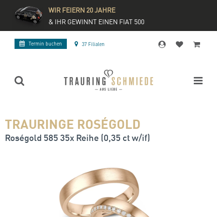
WIR FEIERN 20 JAHRE
& IHR GEWINNT EINEN FIAT 500
Termin buchen
37 Filialen
TRAURINGE ROSÉGOLD
Roségold 585 35x Reihe (0,35 ct w/if)