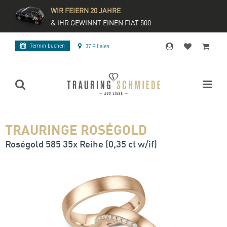
WIR FEIERN 20 JAHRE
& IHR GEWINNT EINEN FIAT 500
Termin buchen
37 Filialen
TRAURINGE ROSÉGOLD
Roségold 585 35x Reihe (0,35 ct w/if)