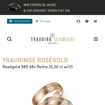
WIR FEIERN 20 JAHRE
& IHR GEWINNT EINEN FIAT 500
Termin buchen
37 Filialen
TRAURINGE ROSÉGOLD
Roségold 585 68x Reihe (0,30 ct w/if)