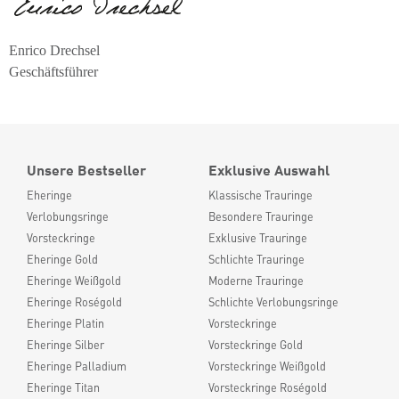
Enrico Drechsel
Geschäftsführer
Unsere Bestseller
Exklusive Auswahl
Eheringe
Klassische Trauringe
Verlobungsringe
Besondere Trauringe
Vorsteckringe
Exklusive Trauringe
Eheringe Gold
Schlichte Trauringe
Eheringe Weißgold
Moderne Trauringe
Eheringe Roségold
Schlichte Verlobungsringe
Eheringe Platin
Vorsteckringe
Eheringe Silber
Vorsteckringe Gold
Eheringe Palladium
Vorsteckringe Weißgold
Eheringe Titan
Vorsteckringe Roségold