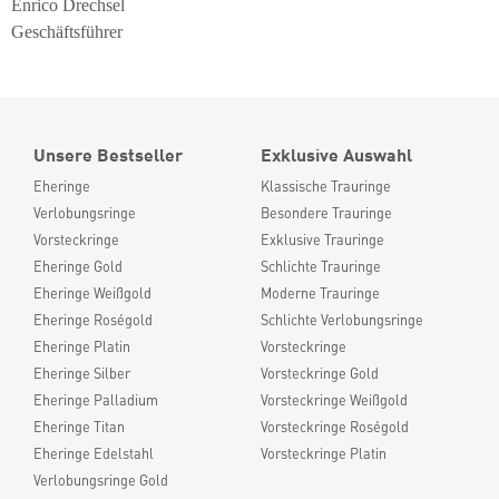
Enrico Drechsel
Geschäftsführer
Unsere Bestseller
Exklusive Auswahl
Eheringe
Klassische Trauringe
Verlobungsringe
Besondere Trauringe
Vorsteckringe
Exklusive Trauringe
Eheringe Gold
Schlichte Trauringe
Eheringe Weißgold
Moderne Trauringe
Eheringe Roségold
Schlichte Verlobungsringe
Eheringe Platin
Vorsteckringe
Eheringe Silber
Vorsteckringe Gold
Eheringe Palladium
Vorsteckringe Weißgold
Eheringe Titan
Vorsteckringe Roségold
Eheringe Edelstahl
Vorsteckringe Platin
Verlobungsringe Gold