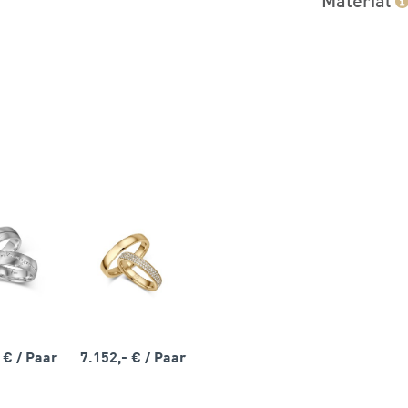
- €
/ Paar
7.152,- €
/ Paar