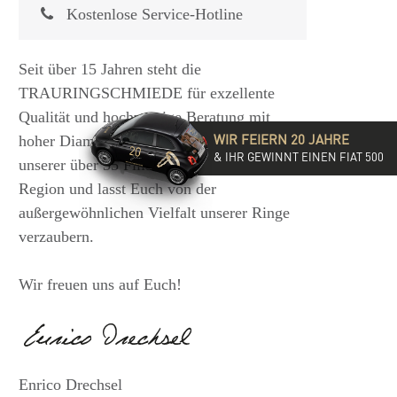
Kostenlose Service-Hotline
Seit über 15 Jahren steht die
TRAURINGSCHMIEDE für exzellente
Qualität und hochwertige Beratung mit
WIR FEIERN 20 JAHRE
hoher Diamantkompetenz. Besucht eine
& IHR GEWINNT EINEN FIAT 500
unserer über 35 Filialen in der DACH-
Region und lasst Euch von der
außergewöhnlichen Vielfalt unserer Ringe
verzaubern.
Wir freuen uns auf Euch!
Enrico Drechsel