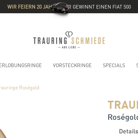
WIR FEIERN 20 JAHRE
& IHR GEWINNT EINEN FIAT 500
ERLOBUNGSRINGE
VORSTECKRINGE
SPECIALS
rauringe Roségold
TRAU
Roségold
Detail