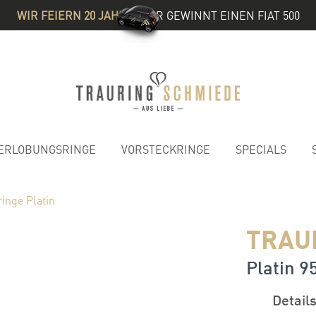
WIR FEIERN 20 JAHRE
& IHR GEWINNT EINEN FIAT 500
ERLOBUNGSRINGE
VORSTECKRINGE
SPECIALS
inge Platin
TRAU
Platin 95
Detail