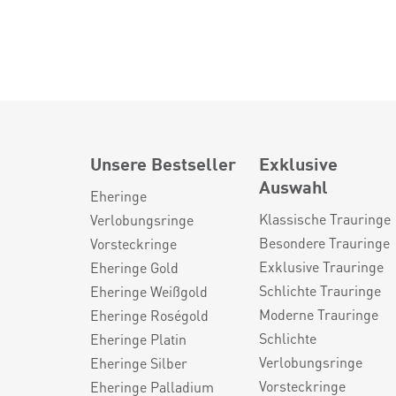
Unsere Bestseller
Exklusive
Auswahl
Eheringe
Klassische Trauringe
Verlobungsringe
Besondere Trauringe
Vorsteckringe
Exklusive Trauringe
Eheringe Gold
Schlichte Trauringe
Eheringe Weißgold
Moderne Trauringe
Eheringe Roségold
Schlichte
Eheringe Platin
Verlobungsringe
Eheringe Silber
Vorsteckringe
Eheringe Palladium