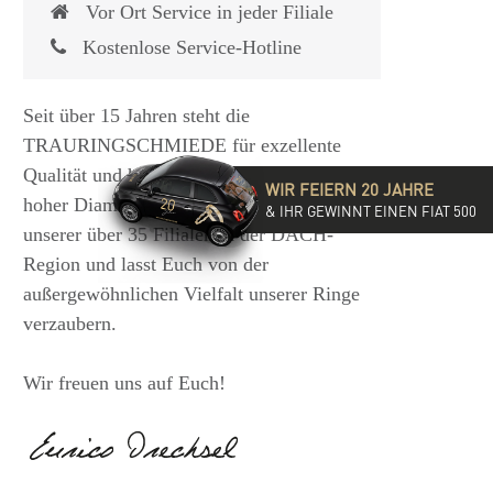
Vor Ort Service in jeder Filiale
Kostenlose Service-Hotline
Seit über 15 Jahren steht die
TRAURINGSCHMIEDE für exzellente
Qualität und hochwertige Beratung mit
WIR FEIERN 20 JAHRE
hoher Diamantkompetenz. Besucht eine
& IHR GEWINNT EINEN FIAT 500
unserer über 35 Filialen in der DACH-
Region und lasst Euch von der
außergewöhnlichen Vielfalt unserer Ringe
verzaubern.
Wir freuen uns auf Euch!