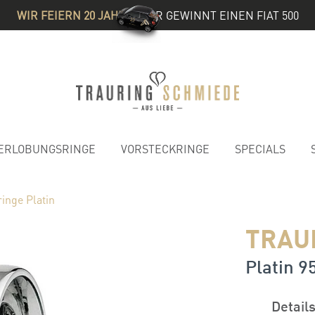
WIR FEIERN 20 JAHRE
& IHR GEWINNT EINEN FIAT 500
ERLOBUNGSRINGE
VORSTECKRINGE
SPECIALS
inge Platin
TRAU
Platin 95
Detail