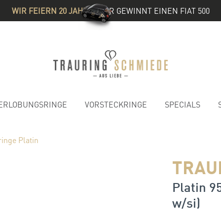
WIR FEIERN 20 JAHRE
& IHR GEWINNT EINEN FIAT 500
ERLOBUNGSRINGE
VORSTECKRINGE
SPECIALS
inge Platin
TRAU
Platin 9
w/si)