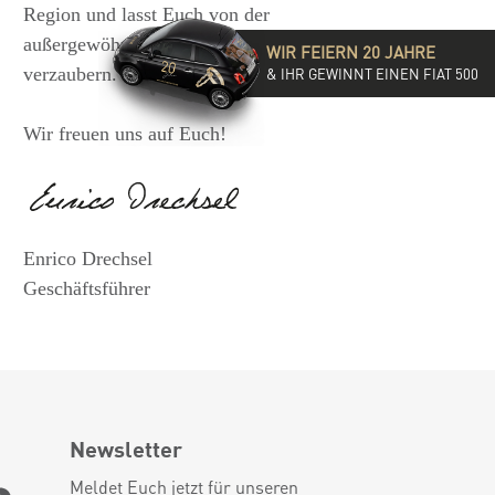
Region und lasst Euch von der
außergewöhnlichen Vielfalt unserer Ringe
WIR FEIERN 20 JAHRE
verzaubern.
& IHR GEWINNT EINEN FIAT 500
Wir freuen uns auf Euch!
Enrico Drechsel
Geschäftsführer
Newsletter
Meldet Euch jetzt für unseren