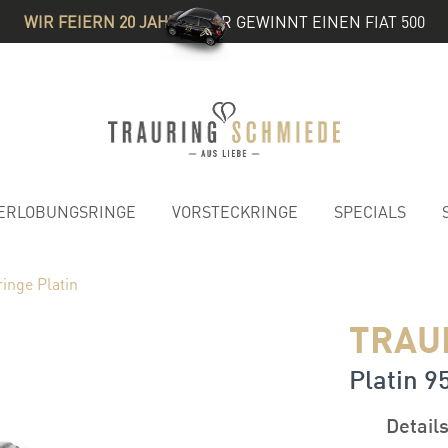
WIR FEIERN 20 JAHRE
& IHR GEWINNT EINEN FIAT 500
ERLOBUNGSRINGE
VORSTECKRINGE
SPECIALS
inge Platin
TRAU
Platin 95
Detail