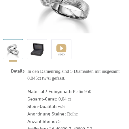
Details
In den Damenring sind 5 Diamanten mit insgesamt
0,045ct tw/si gefasst.
Material / Feingehalt:
Platin 950
Gesamt-Carat:
0,04 ct
Stein-Qualität:
w/si
Anordnung Steine:
Reihe
Anzahl Steine:
5
Artikelnr.:
I-6-40890-7_40890-7-3