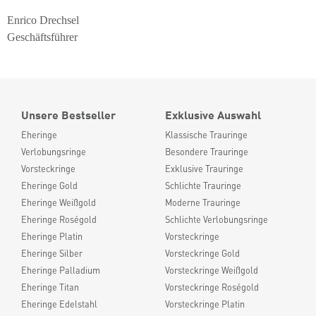
Enrico Drechsel
Geschäftsführer
Unsere Bestseller
Exklusive Auswahl
Eheringe
Klassische Trauringe
Verlobungsringe
Besondere Trauringe
Vorsteckringe
Exklusive Trauringe
Eheringe Gold
Schlichte Trauringe
Eheringe Weißgold
Moderne Trauringe
Eheringe Roségold
Schlichte Verlobungsringe
Eheringe Platin
Vorsteckringe
Eheringe Silber
Vorsteckringe Gold
Eheringe Palladium
Vorsteckringe Weißgold
Eheringe Titan
Vorsteckringe Roségold
Eheringe Edelstahl
Vorsteckringe Platin