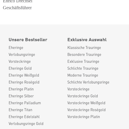
Enrico Drechsel
Geschäftsführer
Unsere Bestseller
Exklusive Auswahl
Eheringe
Klassische Trauringe
Verlobungsringe
Besondere Trauringe
Vorsteckringe
Exklusive Trauringe
Eheringe Gold
Schlichte Trauringe
Eheringe Weißgold
Moderne Trauringe
Eheringe Roségold
Schlichte Verlobungsringe
Eheringe Platin
Vorsteckringe
Eheringe Silber
Vorsteckringe Gold
Eheringe Palladium
Vorsteckringe Weißgold
Eheringe Titan
Vorsteckringe Roségold
Eheringe Edelstahl
Vorsteckringe Platin
Verlobungsringe Gold