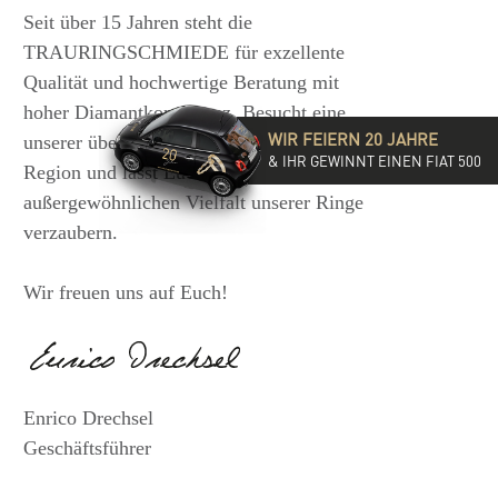
Seit über 15 Jahren steht die
TRAURINGSCHMIEDE für exzellente
Qualität und hochwertige Beratung mit
hoher Diamantkompetenz. Besucht eine
WIR FEIERN 20 JAHRE
unserer über 35 Filialen in der DACH-
& IHR GEWINNT EINEN FIAT 500
Region und lasst Euch von der
außergewöhnlichen Vielfalt unserer Ringe
verzaubern.
Wir freuen uns auf Euch!
Enrico Drechsel
Geschäftsführer