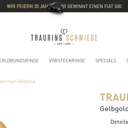
WIR FEIERN 20 JAHRE
& IHR GEWINNT EINEN FIAT 500
ERLOBUNGSRINGE
VORSTECKRINGE
SPECIALS
rauringe Gelbgold
TRAU
Gelbgold 
Detail