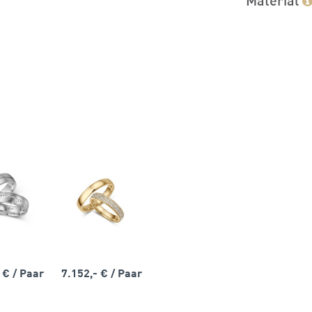
- €
/ Paar
7.152,- €
/ Paar