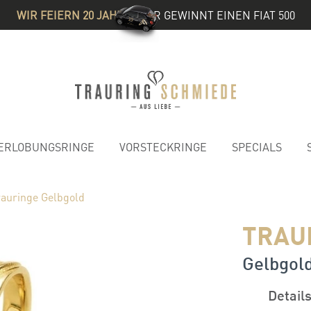
WIR FEIERN 20 JAHRE
& IHR GEWINNT EINEN FIAT 500
ERLOBUNGSRINGE
VORSTECKRINGE
SPECIALS
rauringe Gelbgold
TRAU
Gelbgold
Detail