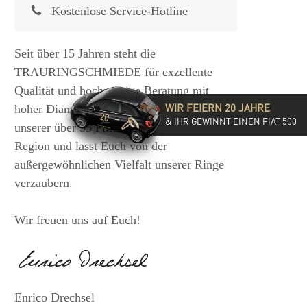
Kostenlose Service-Hotline
Seit über 15 Jahren steht die
TRAURINGSCHMIEDE für exzellente
Qualität und hochwertige Beratung mit
WIR FEIERN 20 JAHRE
hoher Diamantkompetenz. Besucht eine
& IHR GEWINNT EINEN FIAT 500
unserer über 35 Filialen in der DACH-
Region und lasst Euch von der
außergewöhnlichen Vielfalt unserer Ringe
verzaubern.
Wir freuen uns auf Euch!
Enrico Drechsel