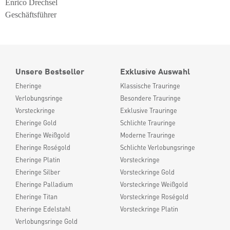
Enrico Drechsel
Geschäftsführer
Unsere Bestseller
Exklusive Auswahl
Eheringe
Klassische Trauringe
Verlobungsringe
Besondere Trauringe
Vorsteckringe
Exklusive Trauringe
Eheringe Gold
Schlichte Trauringe
Eheringe Weißgold
Moderne Trauringe
Eheringe Roségold
Schlichte Verlobungsringe
Eheringe Platin
Vorsteckringe
Eheringe Silber
Vorsteckringe Gold
Eheringe Palladium
Vorsteckringe Weißgold
Eheringe Titan
Vorsteckringe Roségold
Eheringe Edelstahl
Vorsteckringe Platin
Verlobungsringe Gold