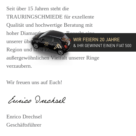
Seit über 15 Jahren steht die
TRAURINGSCHMIEDE für exzellente
Qualität und hochwertige Beratung mit
hoher Diamantkompetenz. Besucht eine
WIR FEIERN 20 JAHRE
unserer über 35 Filialen in der DACH-
& IHR GEWINNT EINEN FIAT 500
Region und lasst Euch von der
außergewöhnlichen Vielfalt unserer Ringe
verzaubern.
Wir freuen uns auf Euch!
Enrico Drechsel
Geschäftsführer