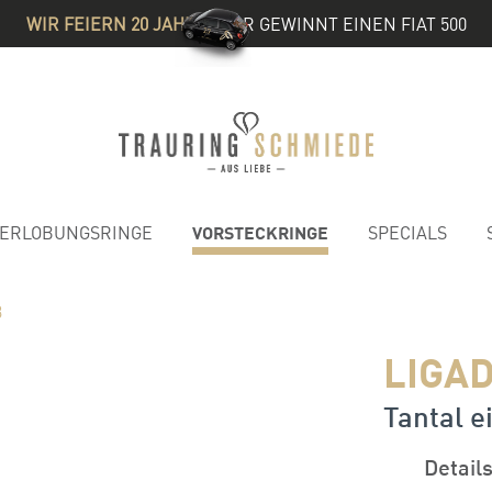
WIR FEIERN 20 JAHRE
& IHR GEWINNT EINEN FIAT 500
VORSTECKRINGE
ERLOBUNGSRINGE
SPECIALS
3
LIGAD
Tantal e
Detail