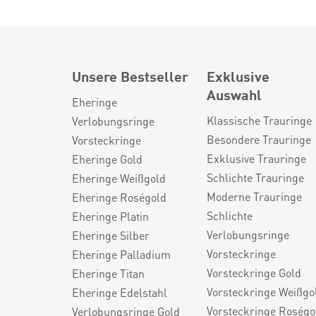
Unsere Bestseller
Exklusive
Auswahl
Eheringe
Klassische Trauringe
Verlobungsringe
Besondere Trauringe
Vorsteckringe
Exklusive Trauringe
Eheringe Gold
Schlichte Trauringe
Eheringe Weißgold
Moderne Trauringe
Eheringe Roségold
Schlichte
Eheringe Platin
Verlobungsringe
Eheringe Silber
Vorsteckringe
Eheringe Palladium
Vorsteckringe Gold
Eheringe Titan
Vorsteckringe Weißgo
Eheringe Edelstahl
Vorsteckringe Roségo
Verlobungsringe Gold