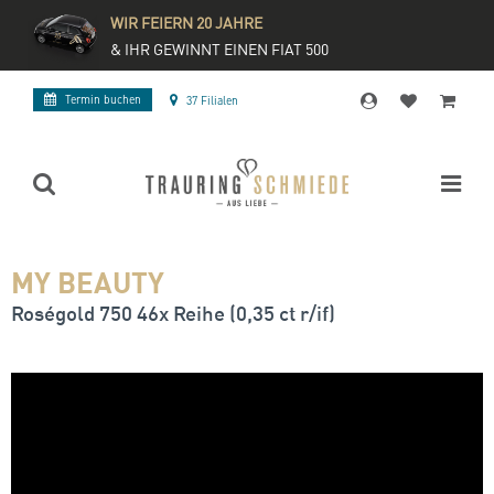
WIR FEIERN 20 JAHRE
& IHR GEWINNT EINEN FIAT 500
Termin buchen
37 Filialen
MY BEAUTY
Roségold 750 46x Reihe (0,35 ct r/if)