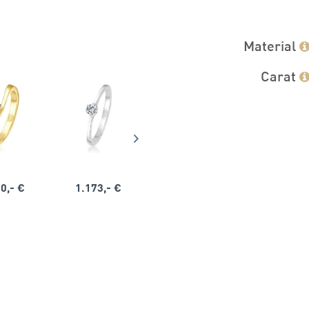
Material
Carat
0,- €
1.173,- €
1.164,- €
1.563,-