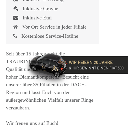
Inklusive Gravur
Inklusive Etui
Vor Ort Service in jeder Filiale
Kostenlose Service-Hotline
Seit über 15 Jahren steht die
TRAURINGSCHMIEDE für exzellente
WIR FEIERN 20 JAHRE
& IHR GEWINNT EINEN FIAT 500
Qualität und hochwertige Beratung mit
hoher Diamantkompetenz. Besucht eine
unserer über 35 Filialen in der DACH-
Region und lasst Euch von der
außergewöhnlichen Vielfalt unserer Ringe
verzaubern.
Wir freuen uns auf Euch!