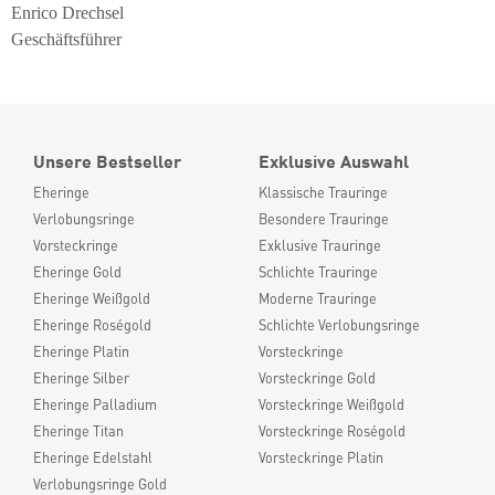
Enrico Drechsel
Geschäftsführer
Unsere Bestseller
Exklusive Auswahl
Eheringe
Klassische Trauringe
Verlobungsringe
Besondere Trauringe
Vorsteckringe
Exklusive Trauringe
Eheringe Gold
Schlichte Trauringe
Eheringe Weißgold
Moderne Trauringe
Eheringe Roségold
Schlichte Verlobungsringe
Eheringe Platin
Vorsteckringe
Eheringe Silber
Vorsteckringe Gold
Eheringe Palladium
Vorsteckringe Weißgold
Eheringe Titan
Vorsteckringe Roségold
Eheringe Edelstahl
Vorsteckringe Platin
Verlobungsringe Gold