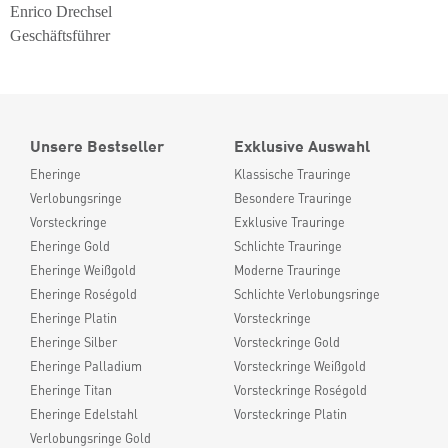
Enrico Drechsel
Geschäftsführer
Unsere Bestseller
Exklusive Auswahl
Eheringe
Klassische Trauringe
Verlobungsringe
Besondere Trauringe
Vorsteckringe
Exklusive Trauringe
Eheringe Gold
Schlichte Trauringe
Eheringe Weißgold
Moderne Trauringe
Eheringe Roségold
Schlichte Verlobungsringe
Eheringe Platin
Vorsteckringe
Eheringe Silber
Vorsteckringe Gold
Eheringe Palladium
Vorsteckringe Weißgold
Eheringe Titan
Vorsteckringe Roségold
Eheringe Edelstahl
Vorsteckringe Platin
Verlobungsringe Gold