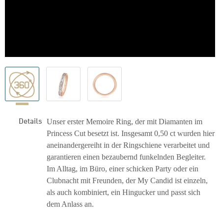
Details
Unser erster Memoire Ring, der mit Diamanten im
Princess Cut
besetzt
ist.
I
nsgesamt 0,50 ct wurde
n
hier
aneinandergereiht
in
der Ringschiene verarbeitet und
garantieren einen
be
zaubernd
funkelnden Begleiter
.
Im Alltag, im Büro, einer schicken Party oder ein
Clubnacht mit Freunden, der M
y
Candid ist einzeln,
als auch kombiniert, ein
Hingucker und passt sich
dem Anlass an.