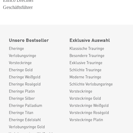
Enrico Drechsel
Geschäftsführer
Unsere Bestseller
Exklusive Auswahl
Eheringe
Klassische Trauringe
Verlobungsringe
Besondere Trauringe
Vorsteckringe
Exklusive Trauringe
Eheringe Gold
Schlichte Trauringe
Eheringe Weißgold
Moderne Trauringe
Eheringe Roségold
Schlichte Verlobungsringe
Eheringe Platin
Vorsteckringe
Eheringe Silber
Vorsteckringe Gold
Eheringe Palladium
Vorsteckringe Weißgold
Eheringe Titan
Vorsteckringe Roségold
Eheringe Edelstahl
Vorsteckringe Platin
Verlobungsringe Gold