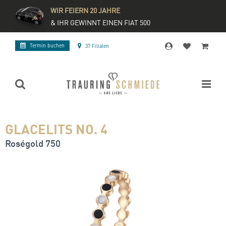
WIR FEIERN 20 JAHRE
& IHR GEWINNT EINEN FIAT 500
Termin buchen
37 Filialen
GLACELITS NO. 4
Roségold 750