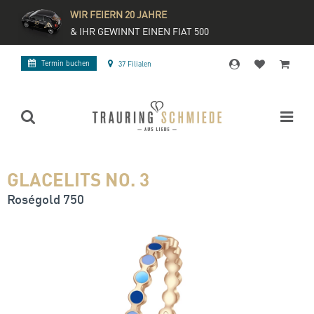
WIR FEIERN 20 JAHRE
& IHR GEWINNT EINEN FIAT 500
Termin buchen
37 Filialen
GLACELITS NO. 3
Roségold 750