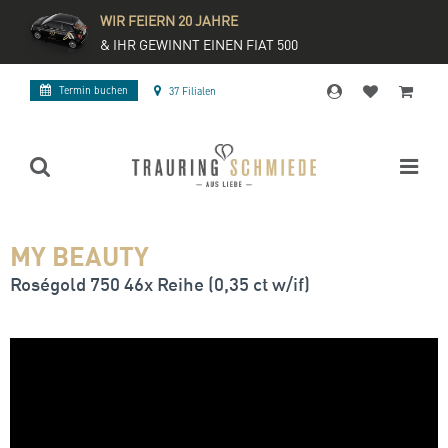
WIR FEIERN 20 JAHRE
& IHR GEWINNT EINEN FIAT 500
Termin buchen
37 Filialen
MY BEAUTY
Roségold 750 46x Reihe (0,35 ct w/if)