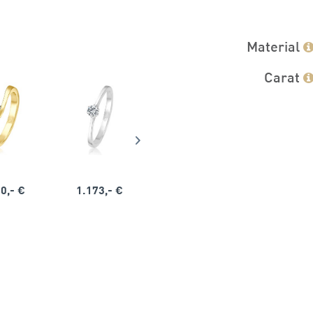
Material
Carat
0,- €
1.173,- €
1.164,- €
1.563,-