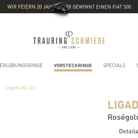
WIR FEIERN 20 JAHRE
& IHR GEWINNT EINEN FIAT 500
VORSTECKRINGE
ERLOBUNGSRINGE
SPECIALS
Ligado No. 03
LIGAD
Roségold
Detail