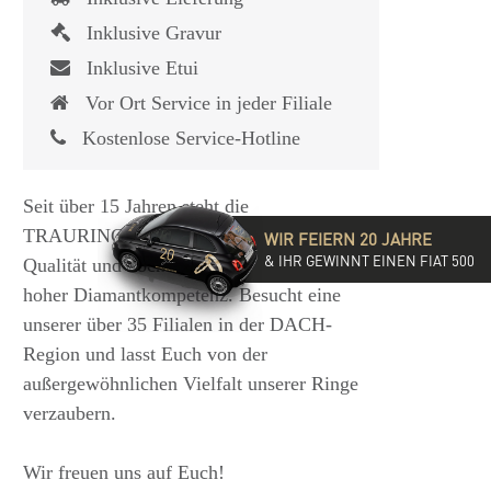
Inklusive Gravur
Inklusive Etui
Vor Ort Service in jeder Filiale
Kostenlose Service-Hotline
Seit über 15 Jahren steht die
TRAURINGSCHMIEDE für exzellente
WIR FEIERN 20 JAHRE
& IHR GEWINNT EINEN FIAT 500
Qualität und hochwertige Beratung mit
hoher Diamantkompetenz. Besucht eine
unserer über 35 Filialen in der DACH-
Region und lasst Euch von der
außergewöhnlichen Vielfalt unserer Ringe
verzaubern.
Wir freuen uns auf Euch!