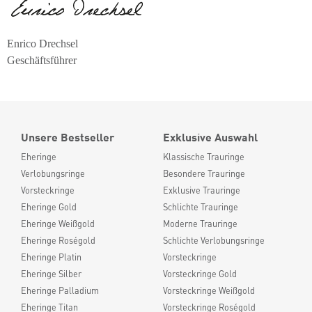
Enrico Drechsel
Geschäftsführer
Unsere Bestseller
Exklusive Auswahl
Eheringe
Klassische Trauringe
Verlobungsringe
Besondere Trauringe
Vorsteckringe
Exklusive Trauringe
Eheringe Gold
Schlichte Trauringe
Eheringe Weißgold
Moderne Trauringe
Eheringe Roségold
Schlichte Verlobungsringe
Eheringe Platin
Vorsteckringe
Eheringe Silber
Vorsteckringe Gold
Eheringe Palladium
Vorsteckringe Weißgold
Eheringe Titan
Vorsteckringe Roségold