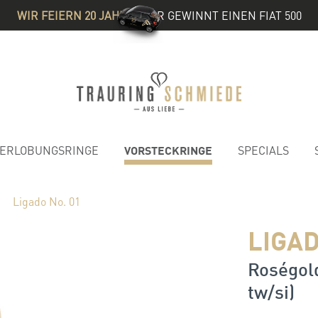
WIR FEIERN 20 JAHRE
& IHR GEWINNT EINEN FIAT 500
VORSTECKRINGE
ERLOBUNGSRINGE
SPECIALS
Ligado No. 01
LIGAD
Roségold
tw/si)