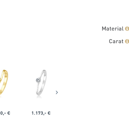
Material
Carat
0,- €
1.173,- €
1.164,- €
1.563,-