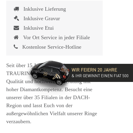
Inklusive Lieferung
Inklusive Gravur
Inklusive Etui
Vor Ort Service in jeder Filiale
Kostenlose Service-Hotline
Seit über 15 Jahren steht die
WIR FEIERN 20 JAHRE
TRAURINGSCHMIEDE für exzellente
& IHR GEWINNT EINEN FIAT 500
Qualität und hochwertige Beratung mit
hoher Diamantkompetenz. Besucht eine
unserer über 35 Filialen in der DACH-
Region und lasst Euch von der
außergewöhnlichen Vielfalt unserer Ringe
verzaubern.