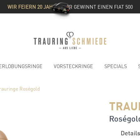
WIR FEIERN 20 JAHRE
& IHR GEWINNT EINEN FIAT 500
ERLOBUNGSRINGE
VORSTECKRINGE
SPECIALS
rauringe Roségold
TRAU
Roségold
Detail