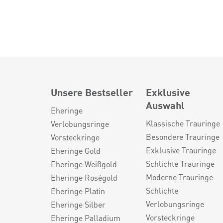
Unsere Bestseller
Exklusive
Auswahl
Eheringe
Klassische Trauringe
Verlobungsringe
Besondere Trauringe
Vorsteckringe
Exklusive Trauringe
Eheringe Gold
Schlichte Trauringe
Eheringe Weißgold
Moderne Trauringe
Eheringe Roségold
Schlichte
Eheringe Platin
Verlobungsringe
Eheringe Silber
Vorsteckringe
Eheringe Palladium