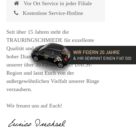
Vor Ort Service in jeder Filiale
Kostenlose Service-Hotline
Seit über 15 Jahren steht die
TRAURINGSCHMIEDE für exzellente
Qualität und hochwertige Beratung mit
WIR FEIERN 20 JAHRE
hoher Diamantkompetenz. Besucht eine
& IHR GEWINNT EINEN FIAT 500
unserer über 35 Filialen in der DACH-
Region und lasst Euch von der
außergewöhnlichen Vielfalt unserer Ringe
verzaubern.
Wir freuen uns auf Euch!